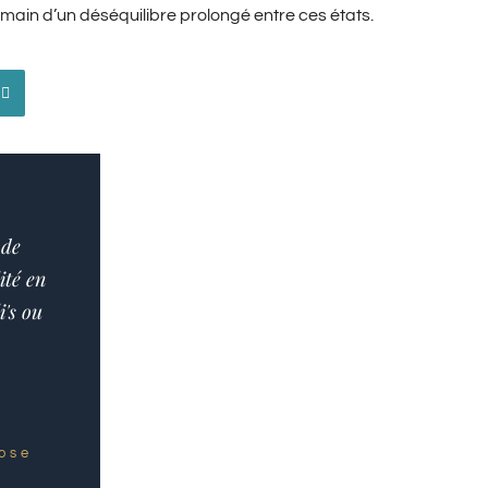
umain d’un déséquilibre prolongé entre ces états.
 de
ité en
i's ou
nose