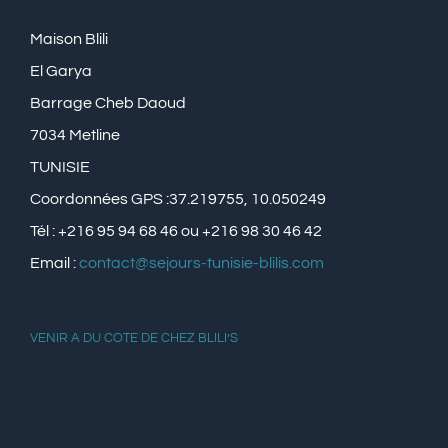
Maison Blili
El Garya
Barrage Cheb Daoud
7034 Metline
TUNISIE
Coordonnées GPS :37.219755, 10.050249
Tél : +216 95 94 68 46 ou +216 98 30 46 42
Email :
contact@sejours-tunisie-blilis.com
VENIR A DU COTE DE CHEZ BLILI’S